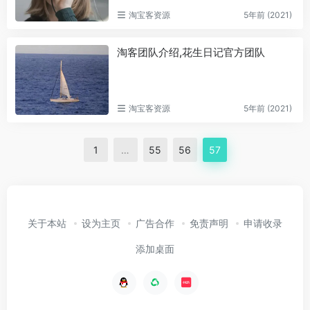
淘宝客资源
5年前 (2021)
淘客团队介绍,花生日记官方团队
淘宝客资源
5年前 (2021)
1
…
55
56
57
关于本站
设为主页
广告合作
免责声明
申请收录
添加桌面