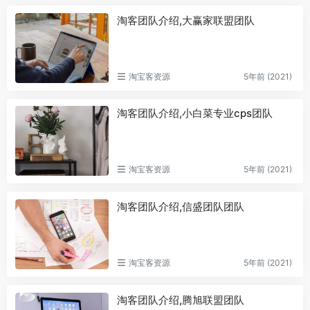
淘客团队介绍,大赢家联盟团队
淘宝客资源
5年前 (2021)
淘客团队介绍,小白菜专业cps团队
淘宝客资源
5年前 (2021)
淘客团队介绍,信盛团队团队
淘宝客资源
5年前 (2021)
淘客团队介绍,腾旭联盟团队