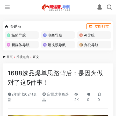
赞助商
立即打赏
极简导航
电商导航
AI导航
新媒体导航
短视频导航
办公导航
首页
•
跨境电商
•
正文
1688选品爆单思路背后：是因为做
对了这5件事！
2年前 (2024)更
店雷达电商选
新
品
2K
0
0