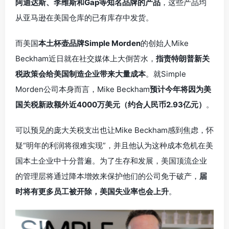
阿迪达斯、李维斯和Gap等知名品牌的产品
，这些产品均
从亚马逊在美国仓库的已有库存中发货。
而美国
本土杯壶品牌Simple Morden
的创始人Mike
Beckham近日就在社交媒体上大倒苦水，
指责特朗普新关
税政策会给美国制造企业带来大量成本
。就Simple
Morden公司本身而言，Mike Beckham
预计今年将因为美
国关税新政额外近4000万美元（约合人民币2.93亿元）
。
可以预见的庞大关税支出也让Mike Beckham感到焦虑，怀
疑“明年的利润将很难实现”，并且他认为这种成本危机在美
国本土企业中十分普遍。为了生存和发展，美国顶流企业
的管理层将通过降本增效来保护他们的公司免于破产，
届
时将有更多员工被开除，美国失业率也会上升
。