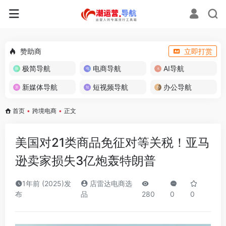
赞助商
立即打赏
极简导航
电商导航
AI导航
新媒体导航
短视频导航
办公导航
首页
•
跨境电商
•
正文
美国对21类商品免征对等关税！亚马
逊卖家损失3亿炮轰特朗普
1年前 (2025)发
店雷达电商选
布
品
280
0
0