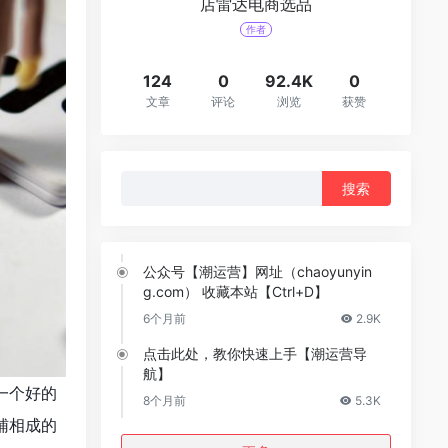
店雷达电商选品
作者
124
0
92.4K
0
文章
评论
浏览
获赞
搜
索：
公众号【潮运营】网址（chaoyunyin
g.com） 收藏本站【Ctrl+D】
6个月前
2.9K
点击此处，教你快速上手【潮运营导
航】
一个好的
8个月前
5.3K
辅相成的