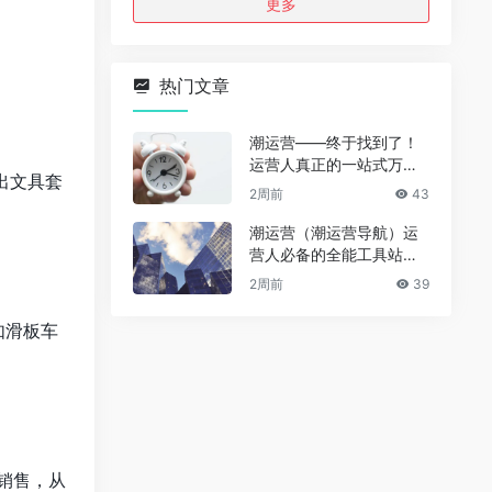
更多
热门文章
潮运营——终于找到了！
运营人真正的一站式万能
出文具套
资源导航（免费、无广
2周前
43
告、全赛道通用）
潮运营（潮运营导航）运
营人必备的全能工具站｜
完整功能详解
2周前
39
如滑板车
销售，从