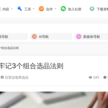
内容
工具
合作
加入社群
下载资
商导航
AI导航
新媒体导航
个组合选品法则
牢记3个组合选品法则
店雷达电商选品
245