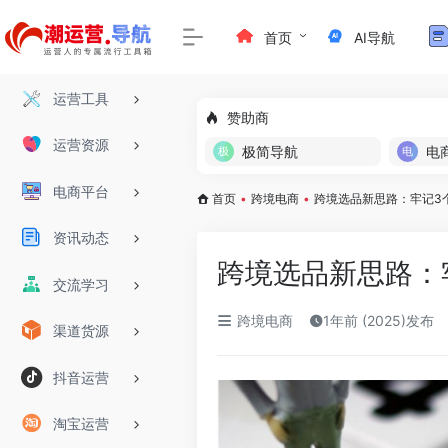
首页
AI导航
运营工具
赞助商
运营资源
极简导航
电
电商平台
首页
•
跨境电商
•
跨境选品新思路：牢记3
资讯动态
跨境选品新思路：
交流学习
跨境电商
1年前 (2025)发布
渠道货源
抖音运营
淘宝运营