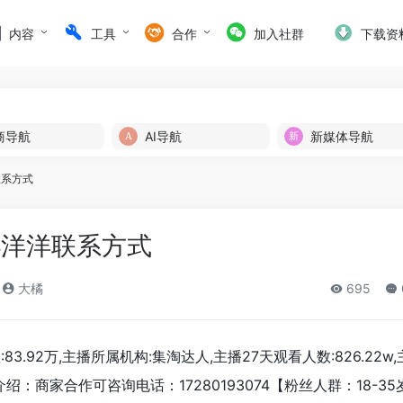
内容
工具
合作
加入社群
下载资
商导航
AI导航
新媒体导航
联系方式
小洋洋联系方式
大橘
695
3.92万,主播所属机构:集淘达人,主播27天观看人数:826.22w
绍：商家合作可咨询电话：17280193074【粉丝人群：18-3