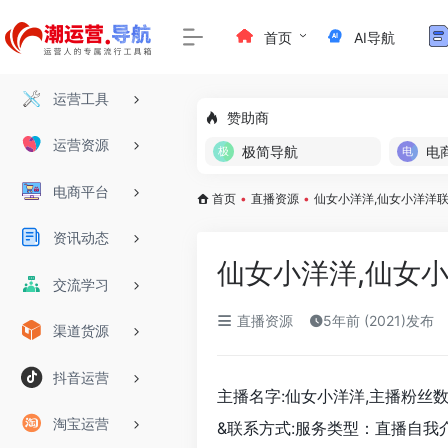
首页
AI导航
运营工具
赞助商
运营资源
极简导航
电
电商平台
首页
•
直播资源
•
仙女小洋洋,仙女小洋洋
资讯动态
仙女小洋洋,仙女
交流学习
直播资源
5年前 (2021)发布
渠道货源
抖音运营
主播名字:仙女小洋洋,主播粉丝数:8
淘宝运营
&联系方式:服务类型：直播自我介