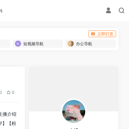
料
立即打赏
短视频导航
办公导航
0
0
,主播介绍
5岁】【粉