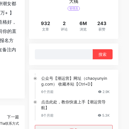
大橘
种潮女都
管理员
万+ 】
性格好，
932
2
6M
243
文章
评论
浏览
获赞
前你的直
报名方
请在备注内
搜
索：
公众号【潮运营】网址（chaoyunyin
g.com） 收藏本站【Ctrl+D】
6个月前
2.9K
点击此处，教你快速上手【潮运营导
航】
8个月前
5.3K
下一篇
田Tia联系方式