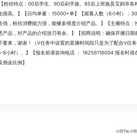
】【粉丝特点：00后学生、90后剁手族、85后上班族及宝妈等各
很高。】【日均单量：15000+单】【观看人数（6小时）：30
性强，粉丝消费能力强，能够多维度介绍产品。】【主播特点：
悉产品，对产品的介绍游刃有余。】【招商说明：确保开播日期
不要来，谢谢！（V任务中设置的直播时间段只是为了配合V任务
8小时）。】【报名前请咨询电话 ： 18258116004 报名时
及佣金比例】
小田Tia,小