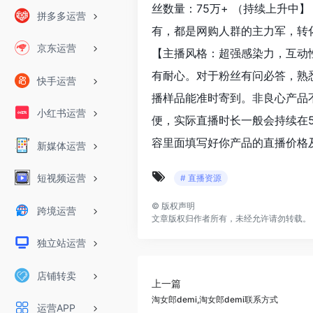
丝数量：75万+ （持续上升中
拼多多运营
有，都是网购人群的主力军，转化
京东运营
【主播风格：超强感染力，互动
有耐心。对于粉丝有问必答，熟
快手运营
播样品能准时寄到。非良心产品
小红书运营
便，实际直播时长一般会持续在5-
容里面填写好你产品的直播价格
新媒体运营
短视频运营
# 直播资源
©
版权声明
跨境运营
文章版权归作者所有，未经允许请勿转载。
独立站运营
店铺转卖
上一篇
淘女郎demi,淘女郎demi联系方式
运营APP