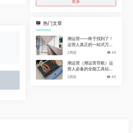
更多
热门文章
潮运营——终于找到了！
运营人真正的一站式万能
资源导航（免费、无广
2周前
45
告、全赛道通用）
潮运营（潮运营导航）运
营人必备的全能工具站｜
完整功能详解
2周前
40