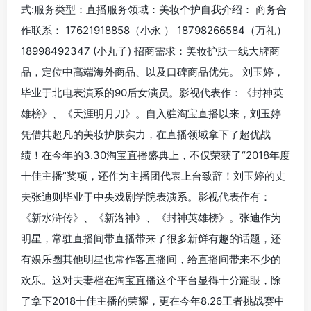
式:服务类型：直播服务领域：美妆个护自我介绍： 商务合
作联系： 17621918858（小永 ） 18798266584（万礼）
18998492347 (小丸子) 招商需求：美妆护肤一线大牌商
品，定位中高端海外商品、以及口碑商品优先。 刘玉婷，
毕业于北电表演系的90后女演员。影视代表作：《封神英
雄榜》、《天涯明月刀》。自入驻淘宝直播以来，刘玉婷
凭借其超凡的美妆护肤实力，在直播领域拿下了超优战
绩！在今年的3.30淘宝直播盛典上，不仅荣获了“2018年度
十佳主播”奖项，还作为主播团代表上台致辞！刘玉婷的丈
夫张迪则毕业于中央戏剧学院表演系。影视代表作有：
《新水浒传》、《新洛神》、《封神英雄榜》。张迪作为
明星，常驻直播间带直播带来了很多新鲜有趣的话题，还
有娱乐圈其他明星也常作客直播间，给直播间带来不少的
欢乐。这对夫妻档在淘宝直播这个平台显得十分耀眼，除
了拿下2018十佳主播的荣耀，更在今年8.26王者挑战赛中