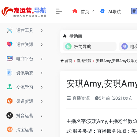
首页
AI导航
运营工具
赞助商
运营资源
极简导航
电
电商平台
首页
•
直播资源
•
安琪Amy,安琪Amy联系
资讯动态
安琪Amy,安琪A
交流学习
直播资源
5年前 (2021)发布
渠道货源
抖音运营
主播名字:安琪Amy,主播粉丝数:3
淘宝运营
式:服务类型：直播服务领域：美搭