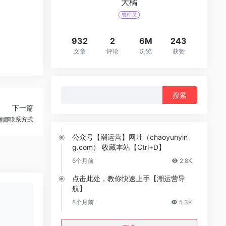
大橘
管理员
932
2
6M
243
文章
评论
浏览
获赞
搜
索：
下一篇
丽娜联系方式
公众号【潮运营】网址（chaoyunyin
g.com） 收藏本站【Ctrl+D】
6个月前
2.8K
点击此处，教你快速上手【潮运营导
航】
8个月前
5.3K