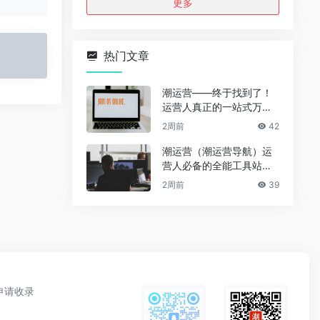
更多
热门文章
潮运营——终于找到了！
运营人真正的一站式万能
资源导航（免费、无广
2周前
42
告、全赛道通用）
潮运营（潮运营导航）运
营人必备的全能工具站｜
完整功能详解
2周前
39
申请收录