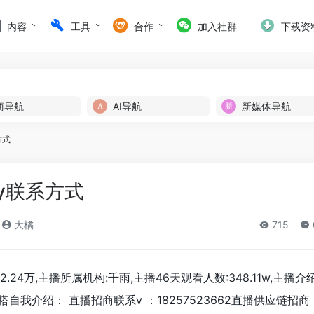
内容
工具
合作
加入社群
下载资
商导航
AI导航
新媒体导航
方式
my联系方式
大橘
715
2.24万,主播所属机构:千雨,主播46天观看人数:348.11w,主播
自我介绍： 直播招商联系v ：18257523662直播供应链招商