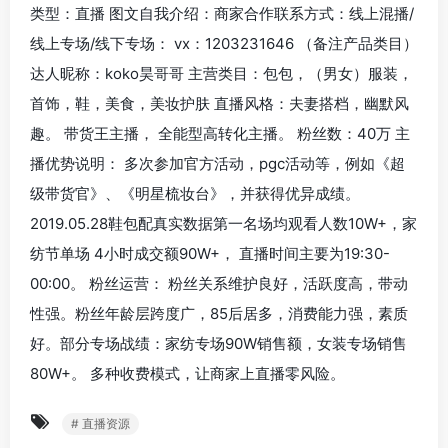
类型：直播 图文自我介绍：商家合作联系方式：线上混播/
线上专场/线下专场： vx：1203231646 （备注产品类目）
达人昵称：koko昊哥哥 主营类目：包包，（男女）服装，
首饰，鞋，美食，美妆护肤 直播风格：夫妻搭档，幽默风
趣。 带货王主播， 全能型高转化主播。 粉丝数：40万 主
播优势说明： 多次参加官方活动，pgc活动等，例如《超
级带货官》、《明星梳妆台》，并获得优异成绩。
2019.05.28鞋包配真实数据第一名场均观看人数10W+，家
纺节单场 4小时成交额90W+， 直播时间主要为19:30-
00:00。 粉丝运营： 粉丝关系维护良好，活跃度高，带动
性强。粉丝年龄层跨度广，85后居多，消费能力强，素质
好。部分专场战绩：家纺专场90W销售额，女装专场销售
80W+。 多种收费模式，让商家上直播零风险。
# 直播资源