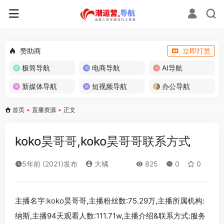
赞助商
立即打赏
极简导航
电商导航
AI导航
新媒体导航
短视频导航
办公导航
首页
•
直播资源
•
正文
koko昊哥哥,koko昊哥哥联系方式
5年前 (2021)发布
大橘
825
0
0
主播名字:koko昊哥哥,主播粉丝数:75.29万,主播所属机构:
纳斯,主播94天观看人数:111.71w,主播介绍&联系方式:服务