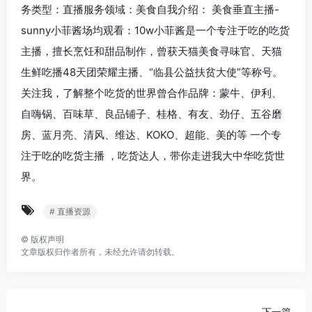
务类型：直播服务领域：美食自我介绍： 美食垂直主播-
sunny小菲酱场均观看：10w小菲酱是一个专注于吃的吃货
主播，擅长烹饪和甜品制作，曾获天猫美食寻味官、天猫
生鲜吃播48天团荣耀主播、“临县公益扶贫大使”等称号。
关注我，了解整个吃货的世界曾合作品牌：蒙牛、伊利、
自嗨锅、百味草、良品铺子、桂格、有友、劲仔、五谷磨
房、蓝月亮、清风、维达、KOKO、超能、美的等 一个专
注于吃的吃货主播 ，吃货达人，带你走进我大中华吃货世
界。
# 直播资源
©
版权声明
文章版权归作者所有，未经允许请勿转载。
下一篇