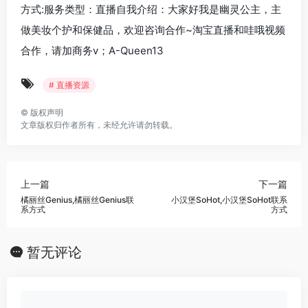
方式:服务类型：直播自我介绍：大家好我是幽灵公主，主
做美妆个护和保健品，欢迎咨询合作~淘宝直播和哇哦视频
合作，请加商务v；A-Queen13
# 直播资源
©
版权声明
文章版权归作者所有，未经允许请勿转载。
上一篇
下一篇
橘丽丝Genius,橘丽丝Genius联
小汉堡SoHot,小汉堡SoHot联系
系方式
方式
暂无评论