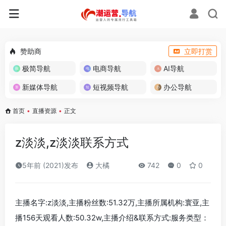
赞助商
立即打赏
极简导航
电商导航
AI导航
新媒体导航
短视频导航
办公导航
首页
•
直播资源
•
正文
z淡淡,z淡淡联系方式
5年前 (2021)发布
大橘
742
0
0
主播名字:z淡淡,主播粉丝数:51.32万,主播所属机构:寰亚,主
播156天观看人数:50.32w,主播介绍&联系方式:服务类型：