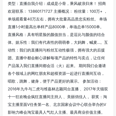
类型：直播自我介绍：成成是小骨，乘风破浪归来！ 招商
欢迎联系： 13860171727 主播概况： 粉丝量：100万+ ，
单场观看量40万左右，拥有大批量高品质忠实粉丝。 单场
直播1小时最高出单样产品8000单，单场总单15000单。
直播风格：具有明星脸的颜值担当，是逗比与颜值的结合
体。娱乐性：我们有代表性的萌萌拳，大妈舞，喊麦…。互
动性：我们的直播间与粉丝互动性极强，拥有强大的后援
团。直播中都会耐心讲解每项产品的特性与卖点，让任何
产品落入我们直播间都会活（火）起来。 期间我们会邀请
各个领域上的网红朋友和超模资源一起进行直播间互动，
唱歌，跳舞，健身，便于产品更好的展示。 参加活动：
2016年九牛与二虎与维嘉林志颖同台直播 、2017年天猫双
十一狂欢晚会疯狂直播间主持人 、美丽俏佳人 。获奖：淘
宝主播里面V任务第一名、北京国家会议中心联合举办的V
影响力峰会淘宝最具人气红人主播、最具商业价值主播。