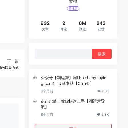
大橘
管理员
932
2
6M
243
文章
评论
浏览
获赞
搜
索：
下一篇
坨v联系方式
公众号【潮运营】网址（chaoyunyin
g.com） 收藏本站【Ctrl+D】
6个月前
2.8K
点击此处，教你快速上手【潮运营导
航】
8个月前
5.3K