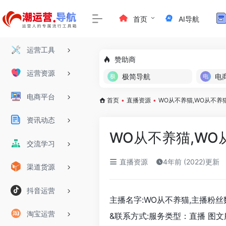
首页
AI导航
运营工具
赞助商
运营资源
极简导航
电
电商平台
首页
•
直播资源
•
WO从不养猫,WO从不养
资讯动态
WO从不养猫,W
交流学习
直播资源
4年前 (2022)更新
渠道货源
抖音运营
主播名字:WO从不养猫,主播粉丝数:
淘宝运营
&联系方式:服务类型：直播 图