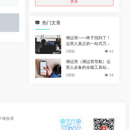
更多
热门文章
潮运营——终于找到了！
运营人真正的一站式万能
资源导航（免费、无广
2周前
42
告、全赛道通用）
潮运营（潮运营导航）运
营人必备的全能工具站｜
完整功能详解
2周前
39
申请收录