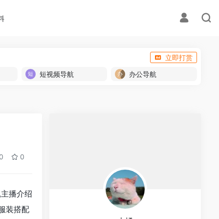
料
立即打赏
短视频导航
办公导航
0
0
w,主播介绍
服装搭配