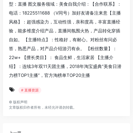
型：直播 图文服务领域：美食自我介绍：【合作联系】：
电话：18225511688 （V同号）加好友请备注来意【主播
风格】：超强感染力，互动性强，亲和度高，丰富直播经
验，能多维度介绍产品，直播间氛围火热，产品转化穿插
自如。 【主播特点】：性格好，有耐心。对粉丝有问必
答，熟悉产品，对产品介绍游刃有余。 【粉丝数量】：
22w+ 【擅长类目】： 食品生鲜，生活家居 【主播介
绍】：连续3年双11天团主播，2018年淘宝盛典“美食日潜
力榜TOP1主播”，官方淘榜单TOP20主播
# 直播资源
©
版权声明
文章版权归作者所有，未经允许请勿转载。
上一篇