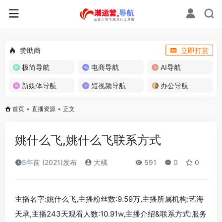
赞助商
立即打赏
极简导航
电商导航
AI导航
新媒体导航
短视频导航
办公导航
首页
•
直播资源
•
正文
姚什么飞,姚什么飞联系方式
5年前 (2021)发布
大橘
591
0
0
主播名字:姚什么飞,主播粉丝数:9.59万,主播所属机构:艺海
天承,主播243天观看人数:10.91w,主播介绍&联系方式:服务