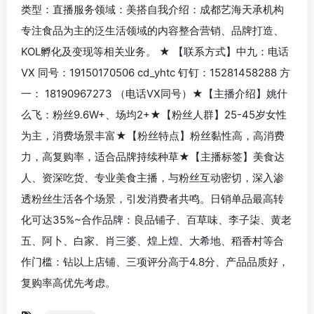
类型：直播服务领域：美搭自我介绍：成都艺海天承机构
专注食品为主的泛生活领域的内容整合营销、品牌打造、
KOL孵化及变现等相关业务。 ★ 【联系方式】中九：电话
VX 同号：19150170506 cd_yhtc 钉钉：15281458288 方
一： 18190967273 （电话VX同号）★【主播介绍】姚什
么飞：粉丝9.6W+、场均2+★【粉丝人群】25-45岁女性
为主，消费场景丰富★【粉丝特点】粉丝黏性高，高消费
力，高复购率，适合品牌持续种草★【主播标签】美食达
人、资深吃货、专业美食主播，与粉丝互动密切，深入渗
透粉丝生活各个场景，引发消费者共鸣。日销单品最高转
化可达35%~合作品牌：良品铺子、百草味、李子柒、黄老
五、阿卜、白家、肖三婆、煌上煌、大希地、稻香村等合
作门槛：钻以上店铺、三项评分高于4.8分、产品品质好，
复购率高优先考虑。