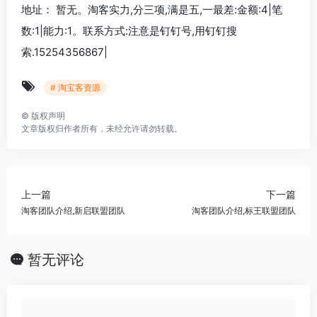
地址： 暂无。淘客实力,分三项,满是五,一最差:金额:4|笔
数:1|能力:1。联系方式:注意是钉钉号,用钉钉搜
索.15254356867|
# 淘宝客资源
©
版权声明
文章版权归作者所有，未经允许请勿转载。
上一篇
下一篇
淘客团队介绍,新启联盟团队
淘客团队介绍,标王联盟团队
暂无评论