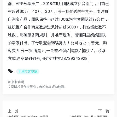
群、APP分享推广，2018年9月团队成立抖音部门，目前已
有超过60万、40万、30万、等一批优秀的带货号，专注推
广淘宝产品，团队保持与超过100家淘宝客团队进行合作，
组织推广合作商家数超过累计超过5000+，打造爆款数不
胜数，明确服务商规则，并准守规则。感谢阿里妈妈团队
的辛勤付出。字母联盟会继续努力！公司地址： 暂无。淘
客实力,分三项,满是五,一最差:金额:1|笔数:1|能力:1。联系
方式:注意是钉钉号,用钉钉搜索.18729342928|
# 淘宝客资源
©
版权声明
文章版权归作者所有，未经允许请勿转载。
上一篇
下一篇
淘客团队介绍,疯抢go_01团队
淘客团队介绍,风云团队团队