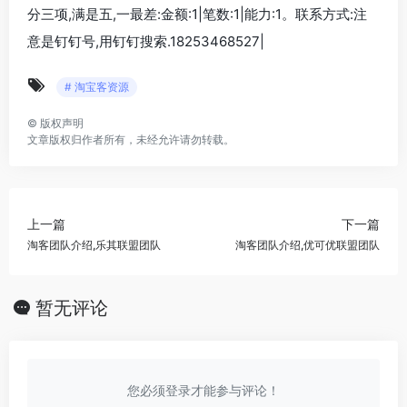
分三项,满是五,一最差:金额:1|笔数:1|能力:1。联系方式:注
意是钉钉号,用钉钉搜索.18253468527|
# 淘宝客资源
©
版权声明
文章版权归作者所有，未经允许请勿转载。
上一篇
下一篇
淘客团队介绍,乐其联盟团队
淘客团队介绍,优可优联盟团队
暂无评论
您必须登录才能参与评论！