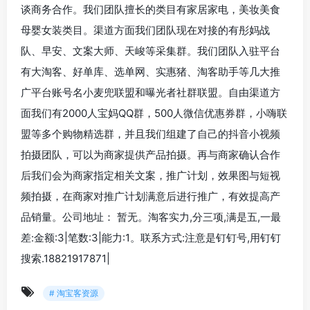
谈商务合作。我们团队擅长的类目有家居家电，美妆美食
母婴女装类目。渠道方面我们团队现在对接的有彤妈战
队、早安、文案大师、天峻等采集群。我们团队入驻平台
有大淘客、好单库、选单网、实惠猪、淘客助手等几大推
广平台账号名小麦兜联盟和曝光者社群联盟。自由渠道方
面我们有2000人宝妈QQ群，500人微信优惠券群，小嗨联
盟等多个购物精选群，并且我们组建了自己的抖音小视频
拍摄团队，可以为商家提供产品拍摄。再与商家确认合作
后我们会为商家指定相关文案，推广计划，效果图与短视
频拍摄，在商家对推广计划满意后进行推广，有效提高产
品销量。公司地址： 暂无。淘客实力,分三项,满是五,一最
差:金额:3|笔数:3|能力:1。联系方式:注意是钉钉号,用钉钉
搜索.18821917871|
# 淘宝客资源