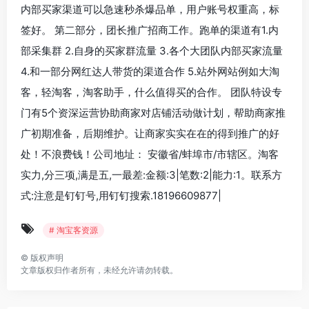
内部买家渠道可以急速秒杀爆品单，用户账号权重高，标
签好。 第二部分，团长推广招商工作。跑单的渠道有1.内
部采集群 2.自身的买家群流量 3.各个大团队内部买家流量
4.和一部分网红达人带货的渠道合作 5.站外网站例如大淘
客，轻淘客，淘客助手，什么值得买的合作。 团队特设专
门有5个资深运营协助商家对店铺活动做计划，帮助商家推
广初期准备，后期维护。让商家实实在在的得到推广的好
处！不浪费钱！公司地址： 安徽省/蚌埠市/市辖区。淘客
实力,分三项,满是五,一最差:金额:3|笔数:2|能力:1。联系方
式:注意是钉钉号,用钉钉搜索.18196609877|
# 淘宝客资源
©
版权声明
文章版权归作者所有，未经允许请勿转载。