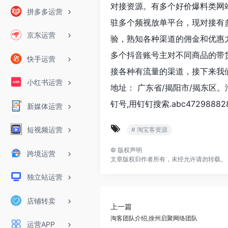
对接资源。有多个好价爆料类网
拼多多运营
驻多个频视放单平台，现对接有
京东运营
验，熟知各种渠道的佣金和优惠
多个抖音账号主对不同商品的带
快手运营
接各种有流量的渠道，接下来我
小红书运营
地址： 广东省/揭阳市/揭东区。淘
钉号,用钉钉搜索.abc472988828| 
新媒体运营
短视频运营
# 淘宝客资源
©
版权声明
跨境运营
文章版权归作者所有，未经允许请勿转载。
独立站运营
店铺转卖
上一篇
淘客团队介绍,徐州启聚网络团队
运营APP