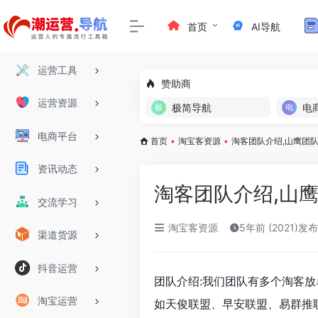
首页
AI导航
运营工具
赞助商
运营资源
极简导航
电
电商平台
首页
•
淘宝客资源
•
淘客团队介绍,山鹰团
资讯动态
淘客团队介绍,山
交流学习
淘宝客资源
5年前 (2021)发布
渠道货源
抖音运营
团队介绍:我们团队有多个淘客
淘宝运营
如天俊联盟、早安联盟、易群推联