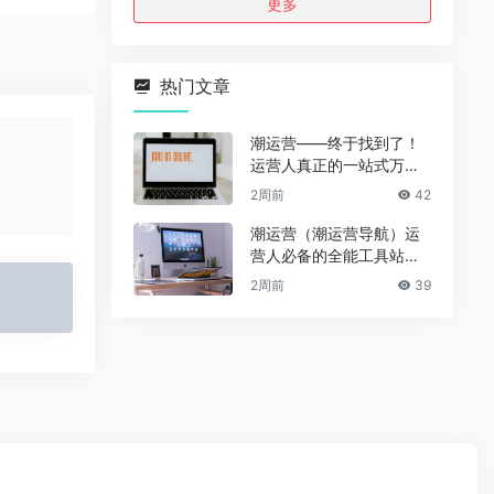
更多
热门文章
潮运营——终于找到了！
运营人真正的一站式万能
资源导航（免费、无广
2周前
42
告、全赛道通用）
潮运营（潮运营导航）运
营人必备的全能工具站｜
完整功能详解
2周前
39