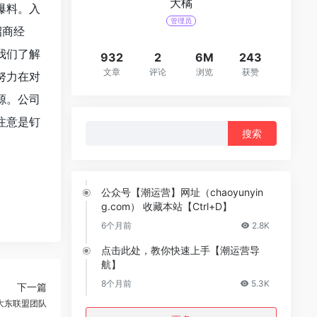
大橘
爆料。入
管理员
招商经
我们了解
932
2
6M
243
文章
评论
浏览
获赞
努力在对
源。公司
:注意是钉
搜
索：
公众号【潮运营】网址（chaoyunyin
g.com） 收藏本站【Ctrl+D】
6个月前
2.8K
点击此处，教你快速上手【潮运营导
航】
8个月前
5.3K
下一篇
大东联盟团队