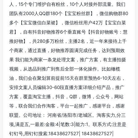
人，15个专门维护自有粉丝，10个人对接外部流量。我们
团队有2000人QQ群180个【宝宝粉丝群】，微信购物群80
多个【宝宝微信白菜裙】，微信粉丝用户42万【宝宝白菜
君】，自有抖音好物推荐6个垂直账号【抖音好物账号：慧
推好物】，共280多万粉丝，主播2名，近一年来接待上千
个商家，通过直播，好物推荐圆满完成任务，达到预期效
果 我们能为商家一条龙处理文案，推广方案，有主播拍摄
视频，从选品到推广到售后全部一体化操作。比如橄榄
油，我们会在聚划算前提前15天在群里预热6-10天左右，
安排文案人员编辑30-60段直播方案详细介绍产品，推广
方案，覆盖淘宝主播，抖音，Q群，微博，公众号，网站
等，联合我们合作淘客，平台一起推广，感谢平台，感谢
联盟。公司地址： 河南省/洛阳市/老城区。淘客实力,分三
项,满是五,一最差:金额:4|笔数:3|能力:1。联系方式:注意是
钉钉号,用钉钉搜索.18438627527| 18438627527|