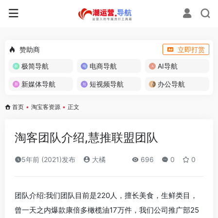
赞助商
立即打赏
极简导航
电商导航
AI导航
新媒体导航
短视频导航
办公导航
首页
•
淘宝客资源
•
正文
淘客团队介绍,慧推联盟团队
5年前 (2021)发布
大橘
696
0
0
团队介绍:我们团队目前是220人，擅长美食，生鲜类目，
曾一天之内爆款康倍多橄榄油17万件，我们公司推广部25