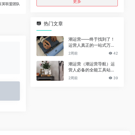
更多
豆荚联盟团队
热门文章
潮运营——终于找到了！
运营人真正的一站式万能
资源导航（免费、无广
2周前
42
告、全赛道通用）
潮运营（潮运营导航）运
营人必备的全能工具站｜
完整功能详解
2周前
39