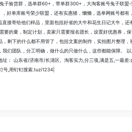
兔子验货群，选单群60+，带单群300+，大淘客账号兔子联盟
品），好单库账号荣少联盟，还有实惠猪，懒懒，选单网账号都有
产品直接寄给他们样品，里面包括好省的大牛和花生日记大牛，还
家需要的量，制定计划，卖家只需要报名团长，设置好优惠券，保
品，剩下的什么都不用管了，包括文案的制作，实拍图片整理，
，我们团队，分工明确，做什么的只做什么，这些都能保障。 以
： 山东省/济南市/长清区。淘客实力,分三项,满是五,一最差:金
号,用钉钉搜索.tuzi1234|