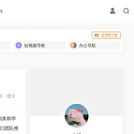
料
立即打赏
短视频导航
办公导航
0
0
妈类和学
们团队推