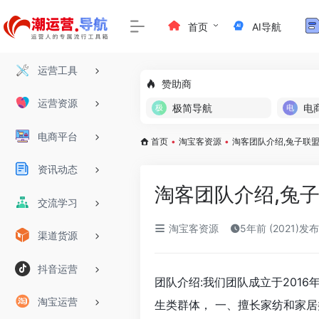
首页
AI导航
运营工具
赞助商
运营资源
极简导航
电
电商平台
首页
•
淘宝客资源
•
淘客团队介绍,兔子联
资讯动态
淘客团队介绍,兔
交流学习
淘宝客资源
5年前 (2021)发布
渠道货源
抖音运营
团队介绍:我们团队成立于201
淘宝运营
生类群体， 一、擅长家纺和家