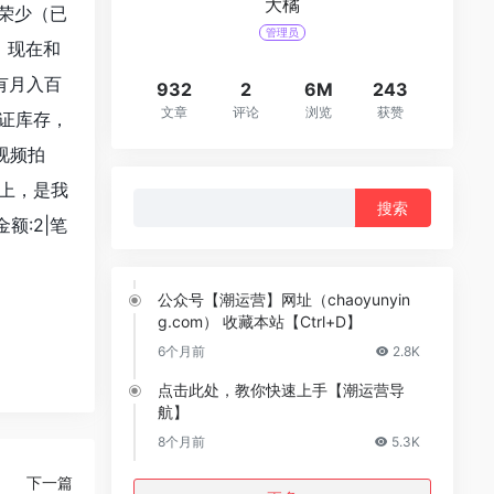
大橘
-荣少（已
管理员
，现在和
有月入百
932
2
6M
243
文章
评论
浏览
获赞
证库存，
视频拍
上，是我
搜
额:2|笔
索：
公众号【潮运营】网址（chaoyunyin
g.com） 收藏本站【Ctrl+D】
6个月前
2.8K
点击此处，教你快速上手【潮运营导
航】
8个月前
5.3K
下一篇