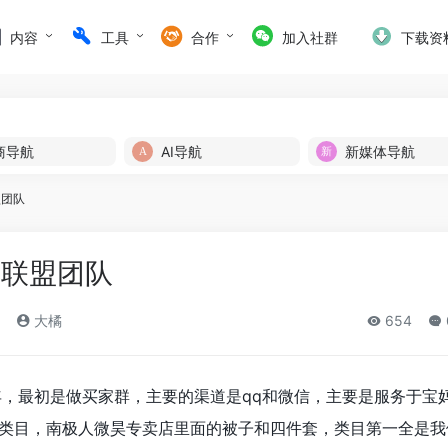
内容
工具
合作
加入社群
下载资
商导航
AI导航
新媒体导航
盟团队
子联盟团队
大橘
654
6年，最初是做买家群，主要的渠道是qq和微信，主要是服务于宝
居类目，南极人微昊专卖店里面的被子和四件套，类目第一全是我