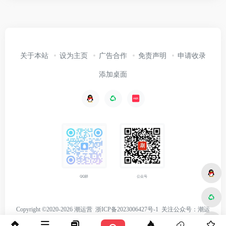
关于本站
设为主页
广告合作
免责声明
申请收录
添加桌面
公众号
QQ群
Copyright ©2020-2026 潮运营
浙ICP备2023006427号-1
关注
公众号：潮运
营