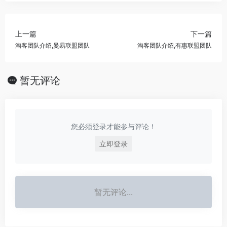
上一篇
下一篇
淘客团队介绍,曼易联盟团队
淘客团队介绍,有惠联盟团队
暂无评论
您必须登录才能参与评论！
立即登录
暂无评论...