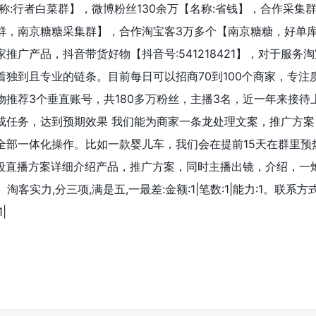
名称:行者白菜群】，微博粉丝130余万【名称:省钱】，合作采集群
群，南京糖糖采集群】，合作淘宝客3万多个【南京糖糖，好单
推广产品，抖音带货好物【抖音号:541218421】，对于服务
独到且专业的链条。目前每日可以招商70到100个商家，专注
推荐3个垂直账号，共180多万粉丝，主播3名，近一年来接待
成任务，达到预期效果 我们能为商家一条龙处理文案，推广方案
部一体化操作。比如一款婴儿车，我们会在提前15天在群里预热6
0段直播方案详细介绍产品，推广方案，同时主播出镜，介绍，一
淘客实力,分三项,满是五,一最差:金额:1|笔数:1|能力:1。联系方
|