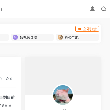
料
立即打赏
短视频导航
办公导航
0
0
团长到目前
49台台，