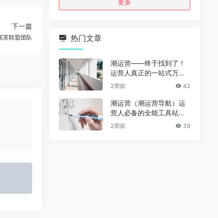
更多
下一篇
热门文章
妮芙联盟团队
潮运营——终于找到了！
运营人真正的一站式万能
资源导航（免费、无广
2周前
42
告、全赛道通用）
潮运营（潮运营导航）运
营人必备的全能工具站｜
完整功能详解
2周前
39