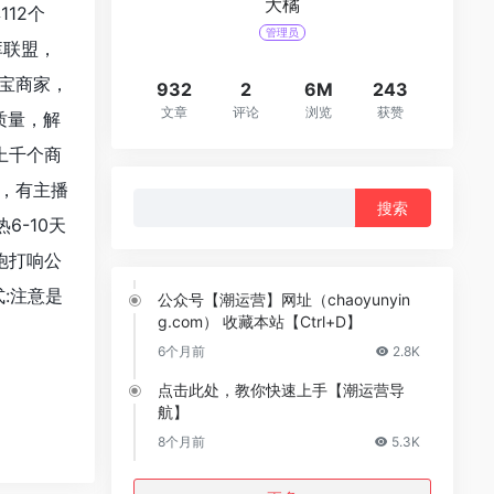
大橘
112个
管理员
库联盟，
淘宝商家，
932
2
6M
243
文章
评论
浏览
获赞
质量，解
上千个商
，有主播
搜
-10天
索：
炮打响公
式:注意是
公众号【潮运营】网址（chaoyunyin
g.com） 收藏本站【Ctrl+D】
6个月前
2.8K
点击此处，教你快速上手【潮运营导
航】
8个月前
5.3K