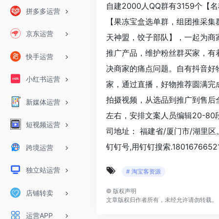
自建2000人QQ群有3159个【
拼多多运营
【果冻宝盒选单群，组团推采集
京东运营
天神盟，饺子部队】，一起为商家
推广产品，维护粉丝群买家，有着
快手运营
决商家的痛点问题。自有抖音好物
小红书运营
家，通过直播，好物推荐圆满完
拍摄视频，从选品到推广到售后全
新媒体运营
左右，安排文案人员编辑20-8
短视频运营
司地址： 福建省/厦门市/湖里区。
钉钉号,用钉钉搜索.18016766521
跨境运营
独立站运营
# 淘宝客资源
©
版权声明
店铺转卖
文章版权归作者所有，未经允许请勿转载。
运营APP