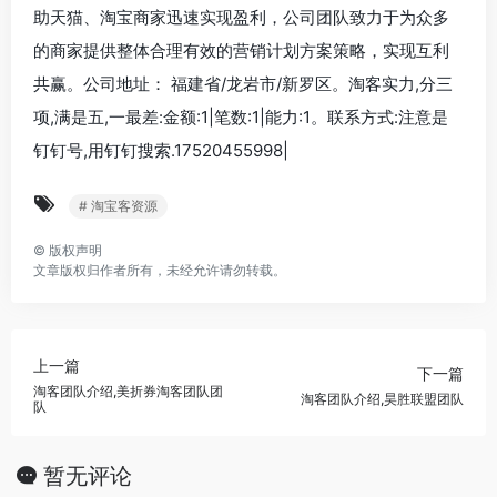
助天猫、淘宝商家迅速实现盈利，公司团队致力于为众多
的商家提供整体合理有效的营销计划方案策略，实现互利
共赢。公司地址： 福建省/龙岩市/新罗区。淘客实力,分三
项,满是五,一最差:金额:1|笔数:1|能力:1。联系方式:注意是
钉钉号,用钉钉搜索.17520455998|
# 淘宝客资源
©
版权声明
文章版权归作者所有，未经允许请勿转载。
上一篇
下一篇
淘客团队介绍,美折券淘客团队团
淘客团队介绍,昊胜联盟团队
队
暂无评论