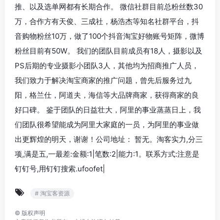
推、以及选单网都有长期合作。 微信社群目前总粉丝数30
万，合作方有天俊、三成社，杨浩杰等知名社群平台，抖
音购物粉丝10万，做了100个抖音淘宝好物账号矩阵，微博
粉丝目前有50W。 我们的团队目前成员有18人，摄影以及
PS后期的专业摄影小团队3人，其他均为招商推广人员，
我们致力于解决淘宝商家的推广问题，曾先后服务过九
阳，格兰仕，阿道夫，海信等大品牌商家，获得商家的良
好口碑。 鉴于团队的日益壮大，阿里的事业蒸蒸日上，我
们团队很希望能成为阿里大家庭的一员，为阿里的事业做
出更辉煌的明天，谢谢！公司地址： 暂无。淘客实力,分三
项,满是五,一最差:金额:1|笔数:2|能力:1。联系方式:注意是
钉钉号,用钉钉搜索.ufoofet|
# 淘宝客资源
©
版权声明