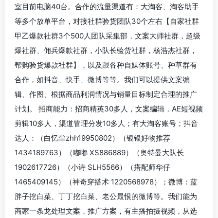
室目前电脑40台。合作的流量渠道有：大淘客、淘客助手
等多个放单平台，对接社群验货团队30个左右【自家社群
甲乙爆款社群3个500人团队采集部，文案大师社群，超级
爆社群、佣兵爆款社群，小队长验货社群，杨浩杰社群，
帮购验货爆款社群】，以及跟各种自媒体账号、种草群有
合作，如抖音、快手、微博等等。我们可以提供文案编
辑、作图、根据商品利润情况与销量目标制定合理的推广
计划。 招商能力：招商精英30多人，文案编辑，AE短视频
剪辑10多人，渠道管理分发10多人；有大淘客账号；抖音
达人：（白忆尘zhh19950802）（银银好物推荐
1434189763）（嘟嘟 XS886889）（奥特曼大队长
1902617726）（小诗 SLH5566）（搭配师华仔
1465409145）（神奇穿搭术 1220568978）；微博：蓝
胖子挖白菜、丁丁挖白菜、老公最恨的微博等。我们能为
商家一条龙处理文案，推广方案，有主播拍摄视频，从选