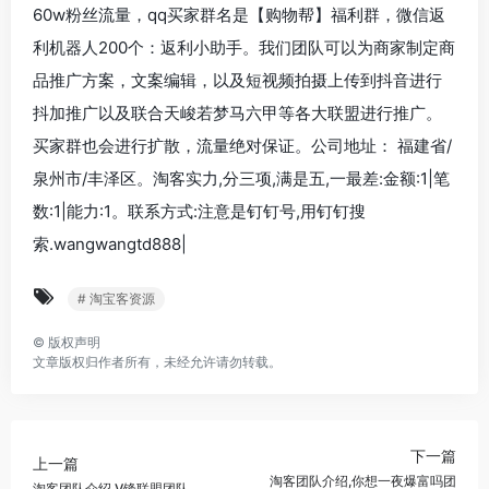
60w粉丝流量，qq买家群名是【购物帮】福利群，微信返
利机器人200个：返利小助手。我们团队可以为商家制定商
品推广方案，文案编辑，以及短视频拍摄上传到抖音进行
抖加推广以及联合天峻若梦马六甲等各大联盟进行推广。
买家群也会进行扩散，流量绝对保证。公司地址： 福建省/
泉州市/丰泽区。淘客实力,分三项,满是五,一最差:金额:1|笔
数:1|能力:1。联系方式:注意是钉钉号,用钉钉搜
索.wangwangtd888|
# 淘宝客资源
©
版权声明
文章版权归作者所有，未经允许请勿转载。
下一篇
上一篇
淘客团队介绍,你想一夜爆富吗团
淘客团队介绍,V锋联盟团队