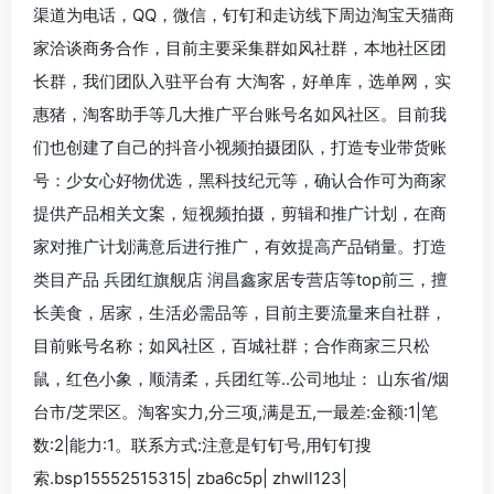
渠道为电话，QQ，微信，钉钉和走访线下周边淘宝天猫商
家洽谈商务合作，目前主要采集群如风社群，本地社区团
长群，我们团队入驻平台有 大淘客，好单库，选单网，实
惠猪，淘客助手等几大推广平台账号名如风社区。目前我
们也创建了自己的抖音小视频拍摄团队，打造专业带货账
号：少女心好物优选，黑科技纪元等，确认合作可为商家
提供产品相关文案，短视频拍摄，剪辑和推广计划，在商
家对推广计划满意后进行推广，有效提高产品销量。打造
类目产品 兵团红旗舰店 润昌鑫家居专营店等top前三，擅
长美食，居家，生活必需品等，目前主要流量来自社群，
目前账号名称；如风社区，百城社群；合作商家三只松
鼠，红色小象，顺清柔，兵团红等..公司地址： 山东省/烟
台市/芝罘区。淘客实力,分三项,满是五,一最差:金额:1|笔
数:2|能力:1。联系方式:注意是钉钉号,用钉钉搜
索.bsp15552515315| zba6c5p| zhwll123|