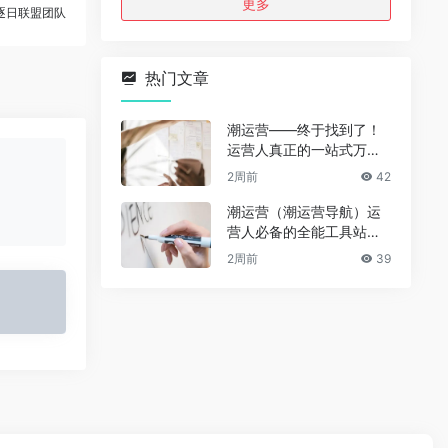
更多
逐日联盟团队
热门文章
潮运营——终于找到了！
运营人真正的一站式万能
资源导航（免费、无广
2周前
42
告、全赛道通用）
潮运营（潮运营导航）运
营人必备的全能工具站｜
完整功能详解
2周前
39