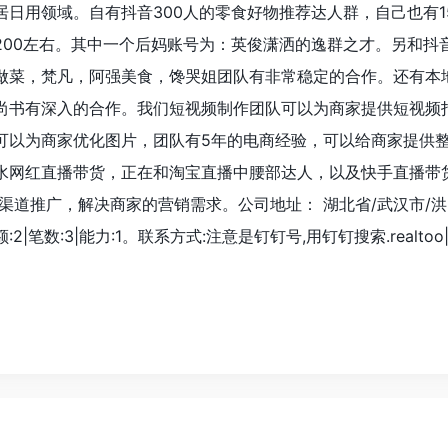
日用领域。自有抖音300人的零食好物推荐达人群，自己也有1
200左右。其中一个后妈账号为：英俊潇洒的逸群之才。另和抖
做菜，梵凡，阿强美食，馋哭姐团队有非常稳定的合作。还有本
尚书有深入的合作。我们短视频制作团队可以为商家提供短视频
可以为商家优化图片，团队有5年的电商经验，可以给商家提供
水网红直播带货，正在和淘宝直播中腰部达人，以及快手直播带
渠道推广，解决商家的营销需求。公司地址： 湖北省/武汉市/
2|笔数:3|能力:1。联系方式:注意是钉钉号,用钉钉搜索.realtoo