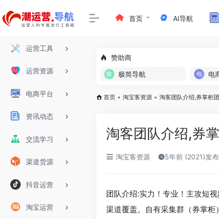
首页
AI导航
运营工具
赞助商
运营资源
极简导航
电
电商平台
首页
•
淘宝客资源
•
淘客团队介绍,券掌柜
资讯动态
淘客团队介绍,券
交流学习
淘宝客资源
5年前 (2021)发布
渠道货源
抖音运营
团队介绍:实力！专业！主攻短视
淘宝运营
渠道覆盖。自有采集群（券掌柜