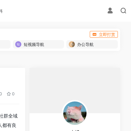
料
立即打赏
短视频导航
办公导航
0
0
社群全域
人都有良