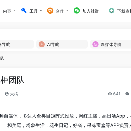
内容
工具
合作
加入社群
下载资
商导航
AI导航
新媒体导航
团队
掌柜团队
大橘
641
频自媒体，多达人全类目矩阵式投放，网红主播，高日活App，
），和美逛，粉象生活，花生日记，好省，果冻宝盒等APP负责