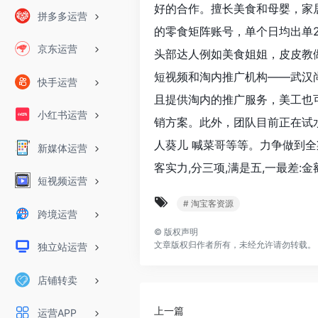
好的合作。擅长美食和母婴，家居
拼多多运营
的零食矩阵账号，单个日均出单
京东运营
头部达人例如美食姐姐，皮皮教
短视频和淘内推广机构——武汉
快手运营
且提供淘内的推广服务，美工也
小红书运营
销方案。此外，团队目前正在试
人葵儿 喊菜哥等等。力争做到全
新媒体运营
客实力,分三项,满是五,一最差:金额:
短视频运营
# 淘宝客资源
跨境运营
©
版权声明
文章版权归作者所有，未经允许请勿转载。
独立站运营
店铺转卖
上一篇
运营APP