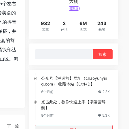
大橘
5个左右
管理员
音美食的
地的抖音
932
2
6M
243
文章
评论
浏览
获赞
拍摄，并
整套的营
货头部达
搜
洪山区。淘
索：
|
公众号【潮运营】网址（chaoyunyin
g.com） 收藏本站【Ctrl+D】
6个月前
2.8K
点击此处，教你快速上手【潮运营导
航】
8个月前
5.3K
下一篇