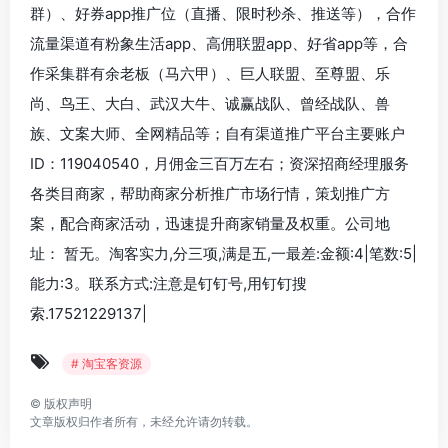
群）、好券app推广位（直播、限时秒杀、推送等），合作
流量渠道有粉象生活app、高佣联盟app、好省app等，合
作采集群有余老板（马六甲）、巨人联盟、至尊盟、乐
尚、鸟王、大白、武汉大牛、诚赢战队、曾经战队、兽
族、文案大师、全网精品等；自有渠道推广平台主要账户
ID：119040540，月佣金三百万左右；资深招商经理服务
各类目商家，帮助商家分析推广市场行情，策划推广方
案，配合商家活动，迅速提升商家销量及权重。公司地
址： 暂无。淘客实力,分三项,满是五,一最差:金额:4|笔数:5|
能力:3。联系方式:注意是钉钉号,用钉钉搜
索.17521229137|
# 淘宝客资源
©
版权声明
文章版权归作者所有，未经允许请勿转载。