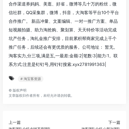
合作渠道券妈妈、美逛、好省，微博等几十万的粉丝，微
信社群，QQ采集群，微博，抖音，大淘客等平台10个平台
合作推广。 新品冲量、文案编辑、一对一推广方案、单品
短视频拍摄、助力淘抢购、聚划算、天天特价等活动完成
坑产任务，淘礼金推广安排，目前累积帮商家完成上千个
推广任务，后续还会有更优质的服务。公司地址： 暂无。
淘客实力,分三项,满是五,一最差:金额:2|笔数:3|能力:1。联
系方式:注意是钉钉号,用钉钉搜索.xyx2781991363|
# 淘宝客资源
©
版权声明
文章版权归作者所有，未经允许请勿转载。
上一篇
下一篇
淘客团队介绍,剑破苍穹团队
淘客团队介绍,山那边团队