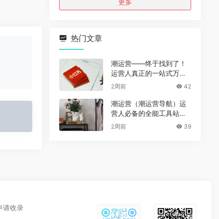
更多
热门文章
潮运营——终于找到了！
运营人真正的一站式万能
资源导航（免费、无广
2周前
42
告、全赛道通用）
潮运营（潮运营导航）运
营人必备的全能工具站｜
完整功能详解
2周前
39
申请收录