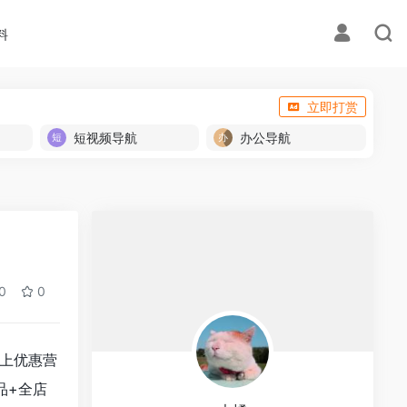
料
立即打赏
短视频导航
办公导航
0
0
以上优惠营
品+全店