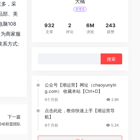
大橘
蓝多，采
管理员
品部、美
脑108
932
2
6M
243
文章
评论
浏览
获赞
，为商家服
联系方式:
搜
索：
公众号【潮运营】网址（chaoyunyin
g.com） 收藏本站【Ctrl+D】
6个月前
2.8K
点击此处，教你快速上手【潮运营导
下一篇
航】
哈哈联盟团队
8个月前
5.3K