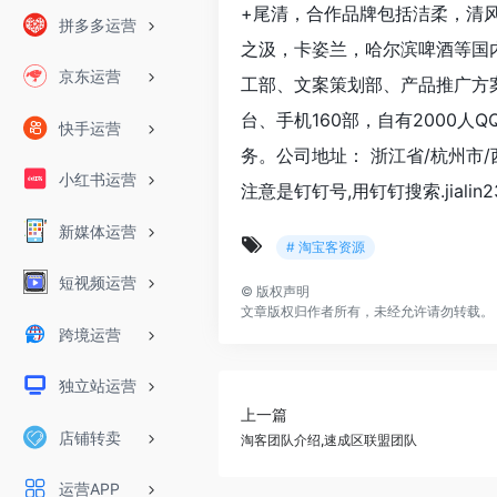
+尾清，合作品牌包括洁柔，清
拼多多运营
之汲，卡姿兰，哈尔滨啤酒等国
京东运营
工部、文案策划部、产品推广方
台、手机160部，自有2000
快手运营
务。公司地址： 浙江省/杭州市/西
小红书运营
注意是钉钉号,用钉钉搜索.jialin23
新媒体运营
# 淘宝客资源
短视频运营
©
版权声明
文章版权归作者所有，未经允许请勿转载。
跨境运营
独立站运营
上一篇
店铺转卖
淘客团队介绍,速成区联盟团队
运营APP