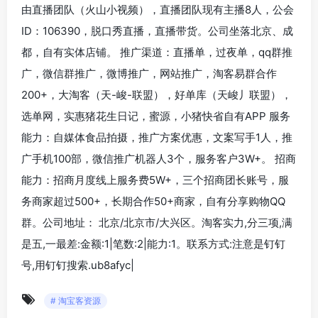
由直播团队（火山小视频），直播团队现有主播8人，公会
ID：106390，脱口秀直播，直播带货。公司坐落北京、成
都，自有实体店铺。 推广渠道：直播单，过夜单，qq群推
广，微信群推广，微博推广，网站推广，淘客易群合作
200+，大淘客（天-峻-联盟），好单库（天峻丿联盟），
选单网，实惠猪花生日记，蜜源，小猪快省自有APP 服务
能力：自媒体食品拍摄，推广方案优惠，文案写手1人，推
广手机100部，微信推广机器人3个，服务客户3W+。 招商
能力：招商月度线上服务费5W+，三个招商团长账号，服
务商家超过500+，长期合作50+商家，自有分享购物QQ
群。公司地址： 北京/北京市/大兴区。淘客实力,分三项,满
是五,一最差:金额:1|笔数:2|能力:1。联系方式:注意是钉钉
号,用钉钉搜索.ub8afyc|
# 淘宝客资源