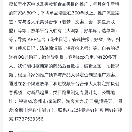
擅长于小家电以及美妆和食品类目的推广，每月合作新增
的商家约80个，平均单品增量在300单以上。推广流量渠
道：有与各大采集群合作（若梦，文案工会，实星辰联
盟）等等，放单平台入驻有（大淘客，好单库，选单网）
等，导购 APP包含（花生日记，省钱快报，好省）等。抖
音（芽米日记，清单编辑部，深夜徐老师）等。自有的渠
道有QQ导购群，微信导购群，返利app总用户有20多万
人。我们能根据商家的商品后台数据，编辑文案，拍摄视
频，根据商家的推广预算与产品人群定位制定推广方案。
通过在各个渠道放单，和短视频平台合作大人制定拍摄创
意视频。对新品起量，类目跑量制定专属计划。公司地
址： 福建省/泉州市/泉港区。淘客实力,分三项,满是五,一最
差:金额:1|笔数:1|能力:1。联系方式:注意是钉钉号,用钉钉搜
索.17737528356|