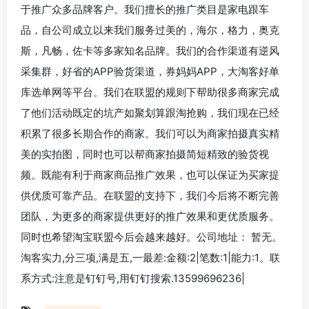
于推广众多品牌客户。我们擅长的推广类目是家电跟车
品，自公司成立以来我们服务过美的，海尔，格力，奥克
斯，凡畅，佐卡等多家知名品牌。我们的合作渠道有逆风
采集群，好省的APP验货渠道，券妈妈APP，大淘客好单
库选单网等平台。我们在联盟的规则下帮助很多商家完成
了他们活动既定的坑产如聚划算跟淘抢购，我们现在已经
积累了很多长期合作的商家。我们可以为商家拍摄真实精
美的实拍图，同时也可以帮商家拍摄简短精致的验货视
频。既能有利于商家商品推广效果，也可以保证为买家提
供优质可靠产品。在联盟的支持下，我们今后将不断完善
团队，为更多的商家提供更好的推广效果和更优质服务。
同时也希望淘宝联盟今后会越来越好。公司地址： 暂无。
淘客实力,分三项,满是五,一最差:金额:2|笔数:1|能力:1。联
系方式:注意是钉钉号,用钉钉搜索.13599696236|