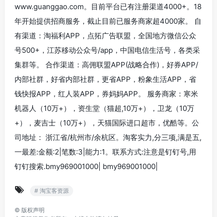
www.guanggao.com。目前平台已有注册渠道4000+。18
年开始提供招商服务，截止目前已服务商家超4000家。 自
有渠道：淘福利APP，点拓广告联盟，全国地方微信公众
号500+，江苏移动公众号/app，中国电信生活号，各类采
集群等。 合作渠道：高佣联盟APP(战略合作)，好券APP/
内部社群，好省内部社群，更省APP，粉象生活APP，省
钱快报APP，红人装APP，券妈妈APP。 服务商家：寒米
机器人（10万+），资生堂（猫超,10万+），卫龙（10万
+），麦吉士（10万+），天猫国际进口超市，优酷等。公
司地址： 浙江省/杭州市/余杭区。淘客实力,分三项,满是五,
一最差:金额:2|笔数:3|能力:1。联系方式:注意是钉钉号,用
钉钉搜索.bmy969001000| bmy969001000|
# 淘宝客资源
©
版权声明