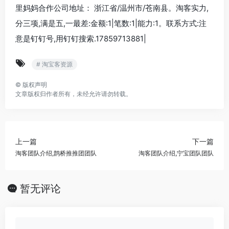
里妈妈合作公司地址： 浙江省/温州市/苍南县。淘客实力,
分三项,满是五,一最差:金额:1|笔数:1|能力:1。联系方式:注
意是钉钉号,用钉钉搜索.17859713881|
# 淘宝客资源
©
版权声明
文章版权归作者所有，未经允许请勿转载。
上一篇
下一篇
淘客团队介绍,鹊桥推推团团队
淘客团队介绍,宁宝团队团队
暂无评论