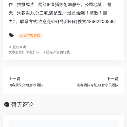
作、拍摄成片、网红IP直播等附加服务。公司地址： 暂
无。淘客实力,分三项,满是五,一最差:金额:1|笔数:1|能
力:1。联系方式:注意是钉钉号,用钉钉搜索.18662200560|
# 淘宝客资源
©
版权声明
文章版权归作者所有，未经允许请勿转载。
上一篇
下一篇
淘客团队介绍,鲁班团队
淘客团队介绍,机智小贝团队
暂无评论