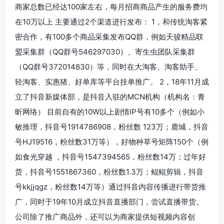
商家总数已经达100家左右，每月招商商品产生的服务费均
在10万以上 主要通过2个渠道进行发布： 1，和传统淘客紧
密合作，有100多个商品采集发布QQ群，例如天骏精品联
盟采集群（QQ群号546297030）、寄生虫团队采集群
（QQ群号372014830）等，同时在大淘客、淘客助手、
轻淘客、实惠猪、好单库等平台挂单推广。 2，18年11月成
立了抖音新媒体部，是抖音入驻的MCN机构（机构名：青
昕网络） 目前自有的10W以上剧情IP号有10多个（例如小
敏推理，抖音号1914786908，粉丝数 123万；鹿城，抖音
号HJ19516，粉丝数31万等），好物种草号矩阵150个（例
如食光穿越 ，抖音号1547394565，粉丝数14万；过年好
货，抖音号1551867360，粉丝数1.3万；鲲鲲剪辑，抖音
号kkjjqgz，粉丝数14万等）通过抖音内容传播进行带货推
广，同时于19年10月成立抖音直播部门，尝试直播带货。
公司除了推广商品外，还可以为商家提供短视频内容创