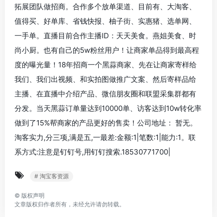
拓展团队做招商。合作多个放单渠道、目前有、大淘客、
值得买、好单库、省钱快报、柚子街、实惠猪、选单网、
一手单。直播目前合作主播ID：天天美食。燕姐美食、时
尚小厨。也有自己的5w粉丝用户！让商家单品得到最高程
度的曝光量！18年招商一个黑蒜商家、先在让商家寄样给
我们、我们出视频、和实拍图做推广文案、然后寄样品给
主播、在直播中介绍产品、微信朋友圈和联盟采集群都有
分发。当天黑蒜订单量达到10000单、访客达到10w转化率
做到了15%帮商家的产品更好的售卖！公司地址： 暂无。
淘客实力,分三项,满是五,一最差:金额:1|笔数:1|能力:1。联
系方式:注意是钉钉号,用钉钉搜索.18530771700|
# 淘宝客资源
©
版权声明
文章版权归作者所有，未经允许请勿转载。