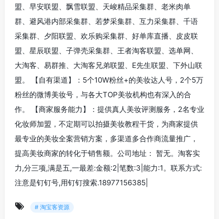
盟、早安联盟、飘雪联盟、天峻精品采集群、老米肉单
群、避风港内部采集群、若梦采集群、互力采集群、千语
采集群、夕阳联盟、欢乐购采集群、好单库直播、皮皮联
盟、星辰联盟、子弹壳采集群、王者淘客联盟、选单网、
大淘客、易群推、大淘客兄弟联盟、E先生联盟、下外山联
盟。 【自有渠道】：5个10W粉丝+的美妆达人号，2个5万
粉丝的微博美妆号，与各大TOP美妆机构也有深入的合
作。 【商家服务能力】：提供真人美妆评测服务，2名专业
化妆师加盟，不定期可以拍摄美妆教程干货，为商家提供
最专业的美妆全案营销方案，多渠道多合作商流量推广，
提高美妆商家的转化于销售额。公司地址： 暂无。淘客实
力,分三项,满是五,一最差:金额:2|笔数:3|能力:1。联系方式:
注意是钉钉号,用钉钉搜索.18977156385|
# 淘宝客资源