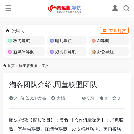
赞助商
立即打赏
极简导航
电商导航
AI导航
新媒体导航
短视频导航
办公导航
首页
•
淘宝客资源
•
正文
淘客团队介绍,周董联盟团队
5年前 (2021)发布
大橘
574
0
0
团队介绍:【擅长类目】：美妆 【合作流量渠道】：老鬼联
盟、寄生虫联盟、压缩包联盟、皮皮精品联盟、美丽折联