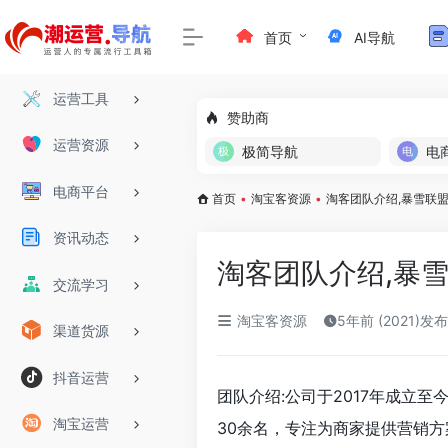
首页
AI导航
运营工具
赞助商
运营资源
极简导航
电
电商平台
首页
•
淘宝客资源
•
淘客团队介绍,暴雪联
资讯动态
淘客团队介绍,暴
交流学习
淘宝客资源
5年前 (2021)发布
渠道货源
抖音运营
团队介绍:公司于2017年成立
淘宝运营
30余名，专注为商家提供营销方案