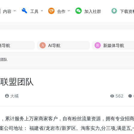
内容
工具
合作
加入社群
下载资
商导航
AI导航
新媒体导航
盟团队
雪联盟团队
大橘
562
至今，累计服务上万家商家客户，自有粉丝流量资源，拥有专业招
公司地址： 福建省/龙岩市/新罗区。淘客实力,分三项,满是五,