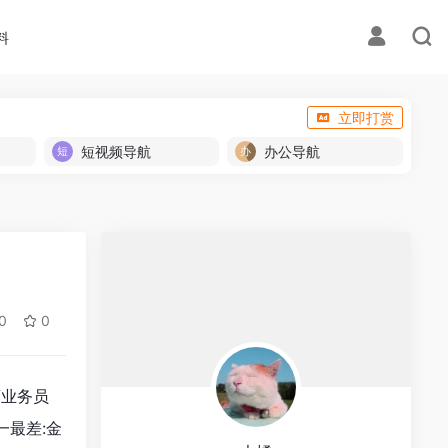
料
立即打赏
短视频导航
办公导航
0
0
商业务员
一最差:金