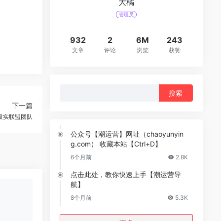
大橘
管理员
932
2
6M
243
文章
评论
浏览
获赞
搜
索：
下一篇
投实联盟团队
公众号【潮运营】网址（chaoyunyin
g.com） 收藏本站【Ctrl+D】
6个月前
2.8K
点击此处，教你快速上手【潮运营导
航】
8个月前
5.3K