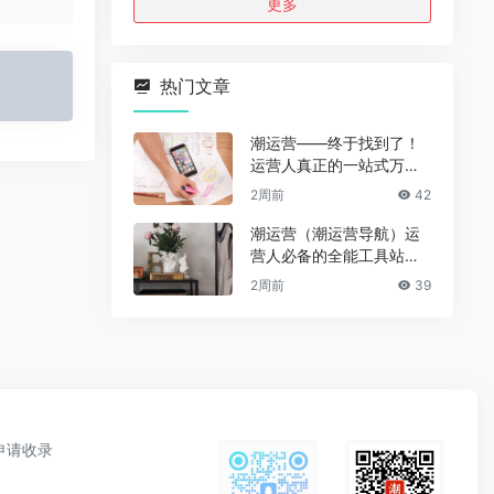
更多
热门文章
潮运营——终于找到了！
运营人真正的一站式万能
资源导航（免费、无广
2周前
42
告、全赛道通用）
潮运营（潮运营导航）运
营人必备的全能工具站｜
完整功能详解
2周前
39
申请收录