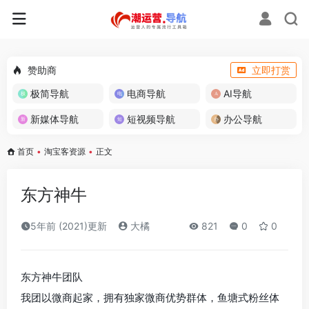
赞助商
立即打赏
极简导航
电商导航
AI导航
新媒体导航
短视频导航
办公导航
首页
•
淘宝客资源
•
正文
东方神牛
5年前 (2021)更新
大橘
821
0
0
东方神牛团队
我团以微商起家，拥有独家微商优势群体，鱼塘式粉丝体