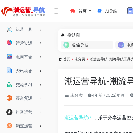
首页
AI导航
运营工具
赞助商
运营资源
极简导航
电
电商平台
首页
•
未分类
•
潮运营导航-潮流导航工具
资讯动态
潮运营导航-潮流
交流学习
未分类
4年前 (2022)更新
渠道货源
抖音运营
潮运营导航
，乐于分享运营资
淘宝运营