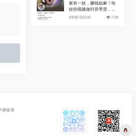
家有一娃，赚钱如麻！给
娃拍视频做抖音带货，卖
了11万单
2年前 (2024)
7.3K
申请收录