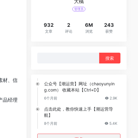
大橘
管理员
932
2
6M
243
文章
评论
浏览
获赞
搜
索：
素材、信
公众号【潮运营】网址（chaoyunyin
g.com） 收藏本站【Ctrl+D】
6个月前
2.9K
产品经理
点击此处，教你快速上手【潮运营导
航】
8个月前
5.4K