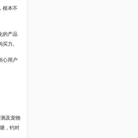
，根本不
化的产品
购买力。
担心用户
评测及宠物
塘，钓对