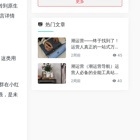
更多
转到原生
言详情
热门文章
潮运营——终于找到了！
运营人真正的一站式万能
资源导航（免费、无广
2周前
45
，这类用
告、全赛道通用）
潮运营（潮运营导航）运
营人必备的全能工具站｜
完整功能详解
2周前
40
群在小红
强，是未