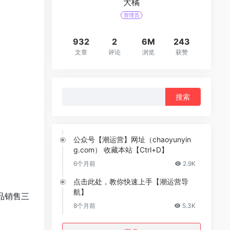
大橘
管理员
932
2
6M
243
文章
评论
浏览
获赞
搜
索：
公众号【潮运营】网址（chaoyunyin
g.com） 收藏本站【Ctrl+D】
6个月前
2.9K
点击此处，教你快速上手【潮运营导
航】
品销售三
8个月前
5.3K