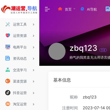
首页
AI导航
运营工具
运营资源
zbq123
电商平台
作者
帅气的我简直无法用语言
资讯动态
交流学习
基本信息
渠道货源
抖音运营
昵称
zbq123
淘宝运营
注册时间
2023-07-14 09