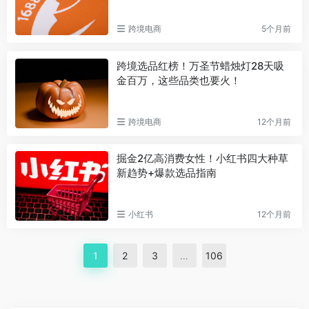
跨境电商
5个月前
跨境选品红榜！万圣节蜡烛灯28天吸
金百万，这些品类也要火！
跨境电商
12个月前
掘金2亿高消费女性！小红书四大种草
新趋势+爆款选品指南
小红书
12个月前
1
2
3
…
106