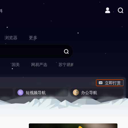
料
浏览器
更多
网
国美
网易严选
苏宁易购
立即打赏
短视频导航
办公导航