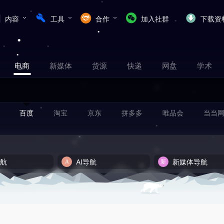
内容
工具
合作
加入社群
下载资
电商
新媒体
货源
快递
网盘
学术
百度
淘宝
京东
拼多多
唯品会
当当
导航
AI导航
新媒体导航