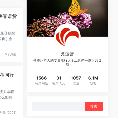
手靠谱货
是最容易踩
多新手会陷
潮运营
5个月前
便捷运营人的专属流行大全工具箱—潮运营导
航
参考同行
1566
31
1057
6.1M
收录网站
收录 App
文章
访客
接关系着
那么如何快
搜
索：
年前 (2025)