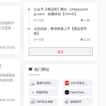
公众号【潮运营】网址（chaoyunyin
g.com） 收藏本站【Ctrl+D】
6个月前
2.8K
有其他的平
鱼无货源电
点击此处，教你快速上手【潮运营导
航】
8个月前
5.3K
年前 (2025)
更多
！
热门网址
些商家能在
样选到潜
视频号保证金规则
小红书保证金规则
蚂蚁阿福
OpenClaw 官网
年前 (2025)
360安全龙虾
易媒助手