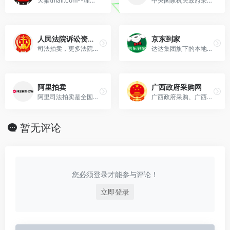
天猫tmall.com--理想生活上天猫
中央国家机关政府采购中心（简称：中央政府采购中心），是根据《国务院办公厅关于印发中央国家机关全面推行政府采购制度实施方案的通知》（国办发[2002]53号）和中编办《关于国务...
人民法院诉讼资产网
京东到家
司法拍卖，更多法院拍卖信息尽在人民法院诉讼资产网确保司法拍卖的公开、公平、公正！
达达集团旗下的本地即时零售平台，覆盖超100个城市，海量商品1小时送达。科技赋能，为零售商打造数字化解决方案，实现门店全渠道升级。
阿里拍卖
广西政府采购网
阿里司法拍卖是全国知名的网上拍卖平台，让人民法院可以自主在互联网上开展司法拍卖，确保了司法拍卖的公开、公平、公正！全国已有99%的法院入驻阿里拍卖进行司法拍卖、95%的司法拍卖也都在阿里拍卖平台成交。
广西政府采购、广西政府采购、广西政府采购网、广西自治区政府采购网、政府采购
暂无评论
您必须登录才能参与评论！
立即登录